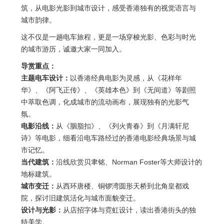
筑，从电影光影到城市设计，感受香港独有的视觉语言与
城市韵律。
这不仅是一趟电车旅程，更是一场穿梭光影、色彩与时光
的城市游历，诚邀大家一同加入。
导赏重点：
主题电车设计：
以香港经典电影为灵感，从《花样年
华》、《阿飞正传》、《英雄本色》到《无间道》等剧照
中萃取色调，化成城市的流动画布，展现独有的光影气
氛。
电影沿线：
从《胭脂扣》、《列火青春》到《月满轩尼
诗》等电影，细看沿电车路经过的香港电影经典场景与城
市记忆。
当代建筑：
沿线欣赏贝聿铭、Norman Foster等大师设计的
地标建筑。
城市变迁：
从西环唐楼、铜锣湾圆形天桥到北角皇都戏
院，探讨旧建筑活化与城市面貌变迁。
设计与光影：
从店招字体与霓虹设计，读出香港街头的独
特美学。