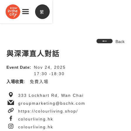
繁
Back
與深澤直人對話
Event Date:
Nov 24, 2025
17:30 -18:30
入場收費:
免費入場
333 Lockhart Rd, Wan Chai
groupmarketing@bschk.com
https://colourliving.shop/
colourliving.hk
colourliving.hk